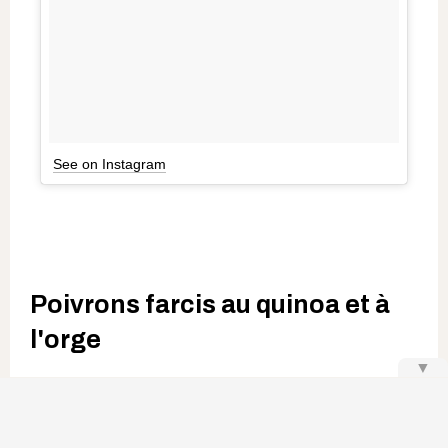
See on Instagram
Poivrons farcis au quinoa et à
l'orge
▼
Tu peux trouver la recette
ici
.