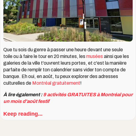
Que tu sois du genre à passer une heure devant une seule
toile ou à faire le tour en 20 minutes, les
musées
ainsi que les
galeries de la ville t'ouvrent leurs portes, et c'est la manière
parfaite de remplir ton calendrier sans vider ton compte de
banque. Eh oui, en août, tu peux explorer des adresses
culturelles de
Montréal gratuitement
!
À lire également :
9 activités GRATUITES à Montréal pour
un mois d'août festif
Keep reading...