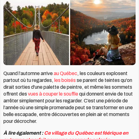
Quand l’automne arrive
au Québec
,
les couleurs explosent
partout où tu
regardes,
les boisés
se parent de
teintes qu'on
dirait sorties d'une
palette de peintre, et même les
sommets
offrent des
vues à couper le souffle
qui donnent envie de tout
arrêter simplement pour les regarder.
C’est une période de
l’année où une simple promenade peut se transformer en une
belle escapade, entre découvertes en plein air et moments
pour décrocher.
À lire également :
Ce village du Québec est féérique en