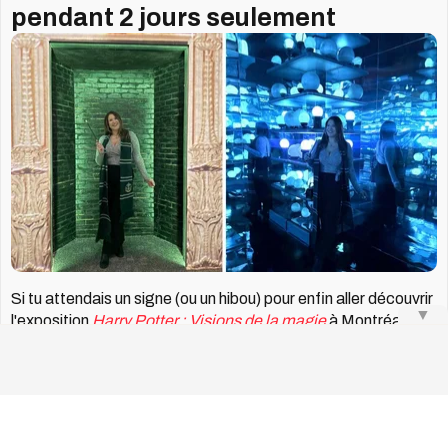
pendant 2 jours seulement
Si tu attendais un signe (ou un hibou) pour enfin aller découvrir
▼
l'exposition
Harry Potter : Visions de la magie
à Montréal, le
voici. À l'occasion du 46e
anniversaire de Harry Potter,
célébré le 31 juillet, l'expérience présentée à la Place
Bonaventure propose un
tarif spécial de 19,80 $ les 30 et 31
juillet seulement
. Un clin d'œil à 1980, l'année de naissance du
plus célèbre des sorciers.