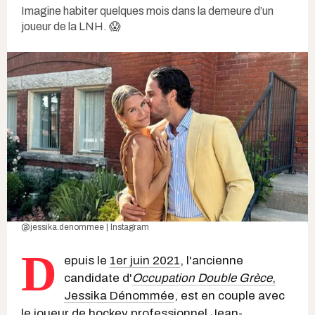
Imagine habiter quelques mois dans la demeure d’un
joueur de la LNH. 😱
@jessika.denommee | Instagram
D
epuis le
1er juin 2021
, l'ancienne
candidate d'
Occupation Double Grèce
,
Jessika Dénommée
, est en couple avec
le joueur de hockey professionnel Jean-