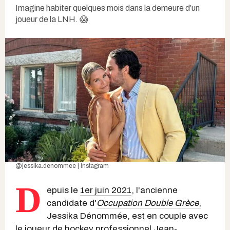
Imagine habiter quelques mois dans la demeure d’un
joueur de la LNH. 😱
@jessika.denommee | Instagram
D
epuis le
1er juin 2021
, l'ancienne
candidate d'
Occupation Double Grèce
,
Jessika Dénommée
, est en couple avec
le joueur de hockey professionnel Jean-