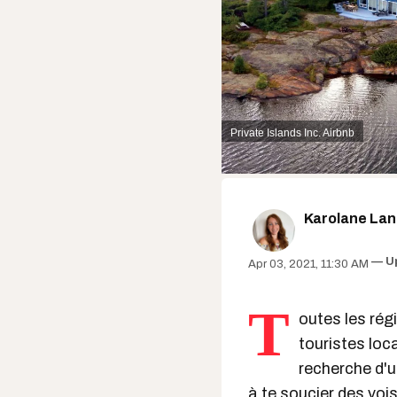
Private Islands Inc.
Airbnb
Karolane Lan
U
Apr 03, 2021, 11:30 AM
T
outes les rég
touristes loc
recherche d'u
à te soucier des voi