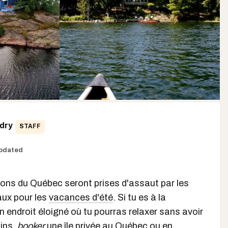
dry
STAFF
pdated
ions du Québec seront prises d'assaut par les
aux pour les
vacances d'été
. Si tu es à la
n endroit éloigné où tu pourras relaxer sans avoir
sins,
booker
une île privée au Québec ou en