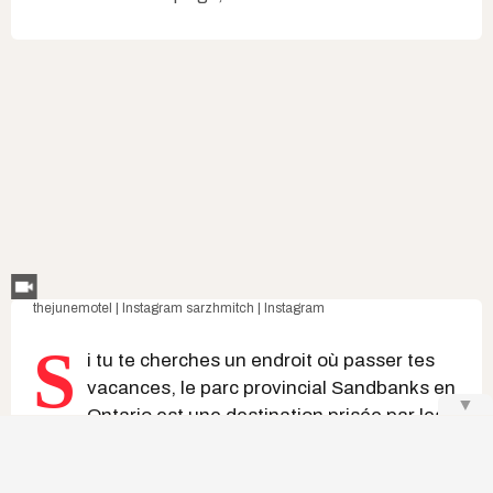
thejunemotel | Instagram
sarzhmitch | Instagram
S
i tu te cherches un endroit où passer tes
vacances, le parc provincial Sandbanks en
▼
Ontario est une destination prisée par les
Québécois lors de la période estivale. On a donc
déniché sept
endroits où dormir
pas trop loin du