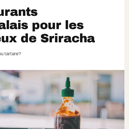
urants
lais pour les
ux de Sriracha
u tartare?