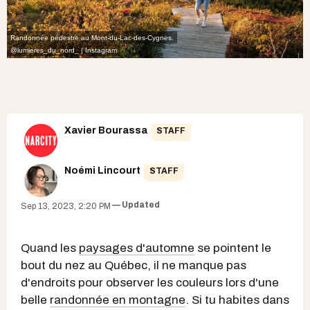
Randonnée pédestre au Mont-du-Lac-des-Cygnes.
@lumieres_du_nord_ | Instagram
Xavier Bourassa
STAFF
Noémi Lincourt
STAFF
Updated
Sep 13, 2023, 2:20 PM
Quand les
paysages d'automne
se pointent le
bout du nez au Québec, il ne manque pas
d'endroits pour observer les couleurs lors d'une
belle
randonnée en montagne
. Si tu habites dans