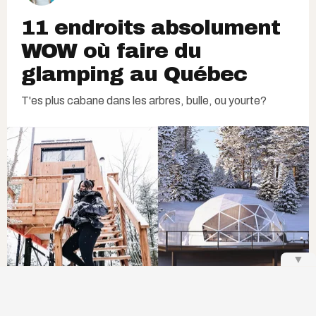
11 endroits absolument
WOW où faire du
glamping au Québec
T'es plus cabane dans les arbres, bulle, ou yourte?
▼
la_tracyka_petigny | Instagram
Bel Air Hotel Mont-Tremblant