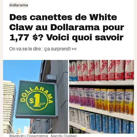
dollarama
Des canettes de White
Claw au Dollarama pour
1,77 $? Voici quoi savoir
On va se le dire : ça surprend! 👀
Wwphoto
|
Dreamstime
, Narcity Québec