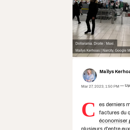
Dollarama. Droite : Maxi.
Maïlys Kerhoas | Narcity
,
Google 
Maïlys Kerho
Up
Mar 27, 2023, 1:50 PM
C
es derniers m
factures du 
économiser 
plusieurs d'entre e