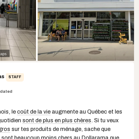
Maps
as
STAFF
dated
ois, le
coût de la vie
augmente au Québec et les
quotidien
sont de plus en plus chères
. Si tu veux
gros
sur tes produits de ménage, sache que
ux sont beaucoup moins chers au
Dollarama
que