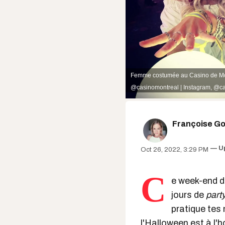
Femme costumée au Casino de Montr
@casinomontreal | Instagram
,
@ca
Françoise Gou
U
Oct 26, 2022, 3:29 PM
C
e week-end d
jours de
part
pratique tes 
l'
Halloween
est à l'