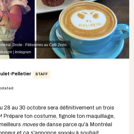
éal. Droite : Pâtisseries au Café Zezin.
fezezin | Instagram
let-Pelletier
STAFF
pdated
u 28 au 30 octobre sera définitivement un trois
y
! Prépare ton
costume
, fignole ton maquillage,
meilleurs
moves
de danse parce qu'à Montréal
honneur et ça s'annonce
spooky
à souhait.