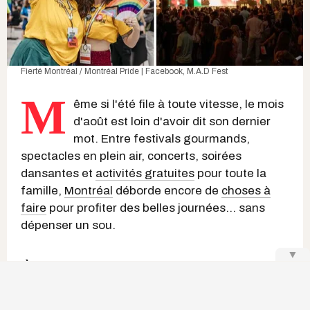
Fierté Montréal / Montréal Pride | Facebook
,
M.A.D Fest
M
ême si l'été file à toute vitesse, le mois
d'août est loin d'avoir dit son dernier
mot. Entre festivals gourmands,
spectacles en plein air, concerts, soirées
dansantes et
activités gratuites
pour toute la
famille,
Montréal
déborde encore de
choses à
faire
pour profiter des belles journées... sans
dépenser un sou.
▼
À lire également :
Un parcours lumineux de 1,5
km avec des dinosaures et un labyrinthe ouvre à
Montréal cet été