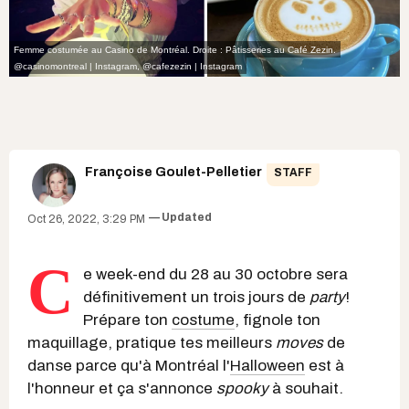
Femme costumée au Casino de Montréal. Droite : Pâtisseries au Café Zezin.
@casinomontreal | Instagram
,
@cafezezin | Instagram
Françoise Goulet-Pelletier
STAFF
Updated
Oct 26, 2022, 3:29 PM
C
e week-end du 28 au 30 octobre sera
définitivement un trois jours de
party
!
Prépare ton
costume
, fignole ton
maquillage, pratique tes meilleurs
moves
de
danse parce qu'à Montréal l'
Halloween
est à
l'honneur et ça s'annonce
spooky
à souhait.