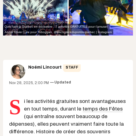
Quoi faire à Québec en décembre : 7 activités GRATUITES pour t'amuser.
André Olivier Lyra pour
Toboggan
,
@discoglaceduportdequebec | Instagram
Noémi Lincourt
STAFF
Updated
Nov 28, 2025, 2:00 PM
S
i les activités gratuites sont avantageuses
en tout temps, durant le
temps des Fêtes
(qui entraîne souvent beaucoup de
dépenses), elles peuvent vraiment faire toute la
différence. Histoire de créer des souvenirs