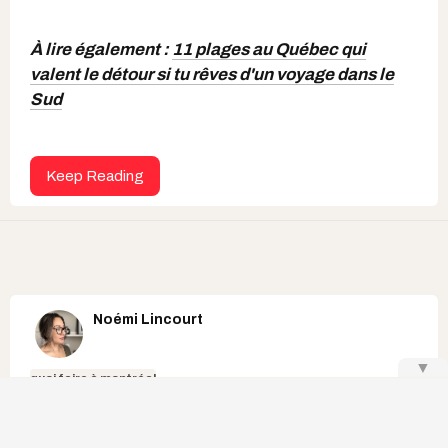
À lire également :
11 plages au Québec qui
valent le détour si tu rêves d'un voyage dans le
Sud
Keep Reading
Noémi Lincourt
▼
quoi faire à montréal
8 activités entre 0 $ et