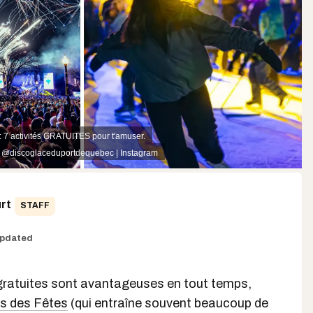
 7 activités GRATUITES pour t'amuser.
,
@discoglaceduportdequebec | Instagram
rt
STAFF
pdated
s gratuites sont avantageuses en tout temps,
s des Fêtes
(qui entraîne souvent beaucoup de