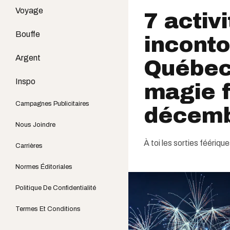
Voyage
7 activ
Bouffe
inconto
Argent
Québec 
Inspo
magie f
Campagnes Publicitaires
décem
Nous Joindre
À toi les sorties féériqu
Carrières
Normes Éditoriales
Politique De Confidentialité
Termes Et Conditions