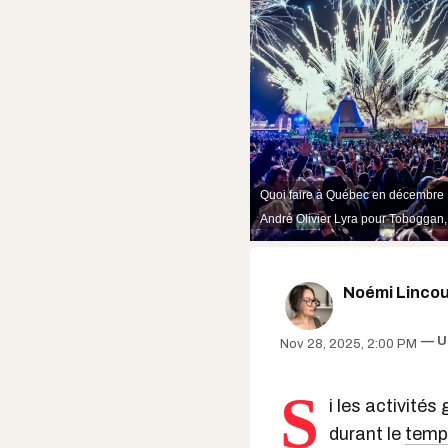
Quoi faire à Québec en décembre :
André Olivier Lyra pour
Toboggan
Noémi Lincou
U
Nov 28, 2025, 2:00 PM
S
i les activité
durant le
temp