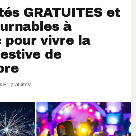
ités GRATUITES et
urnables à
pour vivre la
estive de
bre
es ET gratuites!