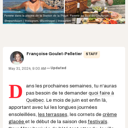
Femme dans la piscine de la Station de la Plage. Femme au Bois-du-Coulonge.
@mirandaiam | Instagram
,
@justinepel | Instagram
Françoise Goulet-Pelletier
STAFF
Updated
May 31, 2024, 9:00 AM
D
ans les prochaines semaines, tu n'auras
pas besoin de te demander
quoi faire à
Québec
. Le mois de juin est enfin là,
apportant avec lui les longues journées
ensoleillées,
les terrasses
, les cornets de
crème
glacée
et le début de la saison des
festivals
.