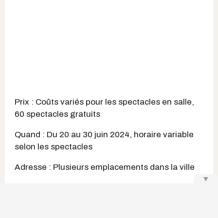
Prix : Coûts variés pour les spectacles en salle,
60 spectacles gratuits
Quand : Du 20 au 30 juin 2024, horaire variable
selon les spectacles
Adresse : Plusieurs emplacements dans la ville
▼
Pourquoi tu dois y aller : Bonne nouvelle pour les
mélomanes, le Festival Québec Jazz est de
retour du 20 au 30 juin dans la capitale. Pour