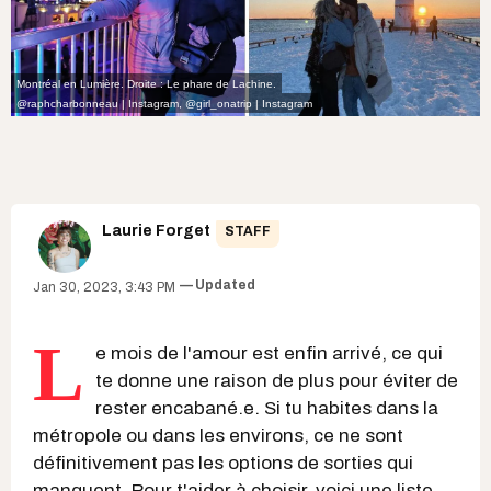
Montréal en Lumière. Droite : Le phare de Lachine.
@raphcharbonneau | Instagram
,
@girl_onatrip | Instagram
Laurie Forget
STAFF
Updated
Jan 30, 2023, 3:43 PM
L
e mois de l'amour est enfin arrivé, ce qui
te donne une raison de plus pour éviter de
rester encabané.e. Si tu habites dans la
métropole ou dans les environs, ce ne sont
définitivement pas les options de sorties qui
manquent. Pour t'aider à choisir, voici une liste