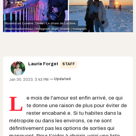
Montréal en Lumière. Droite : Le phare de Lachine.
@raphcharbonneau | Instagram
,
@girl_onatrip | Instagram
Laurie Forget
STAFF
Updated
Jan 30, 2023, 3:43 PM
L
e mois de l'amour est enfin arrivé, ce qui
te donne une raison de plus pour éviter de
rester encabané.e. Si tu habites dans la
métropole ou dans les environs, ce ne sont
définitivement pas les options de sorties qui
manquent. Pour t'aider à choisir, voici une liste