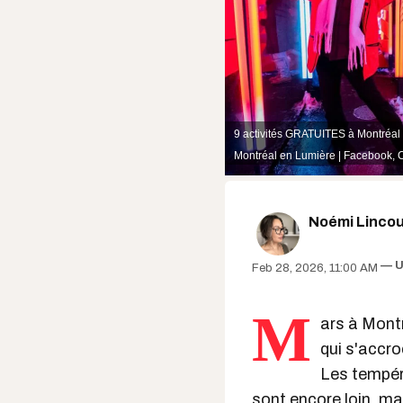
9 activités GRATUITES à Montréal
Montréal en Lumière | Facebook
,
C
Noémi Lincou
U
Feb 28, 2026, 11:00 AM
M
ars à Montr
qui s'accro
Les tempér
sont encore loin, mais 