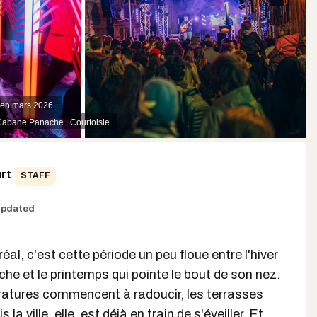
 en mars 2026.
abane Panache | Courtoisie
rt
STAFF
pdated
éal, c'est cette période un peu floue entre l'hiver
che et le printemps qui pointe le bout de son nez.
atures commencent à radoucir, les terrasses
la ville, elle, est déjà en train de s'éveiller. Et