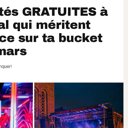
ités GRATUITES à
l qui méritent
ce sur ta bucket
 mars
nquer!