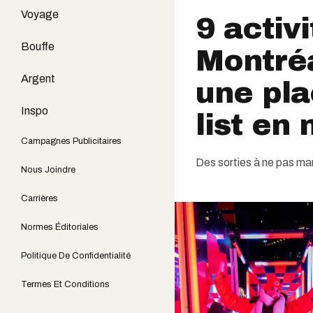
Voyage
9 activ
Bouffe
Montréa
Argent
une pla
Inspo
list en
Campagnes Publicitaires
Des sorties à ne pas ma
Nous Joindre
Carrières
Normes Éditoriales
Politique De Confidentialité
Termes Et Conditions