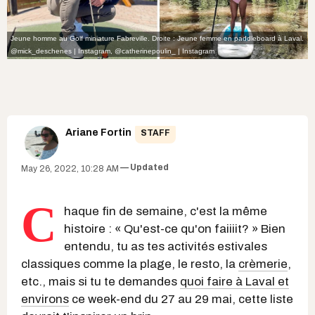
Jeune homme au Golf miniature Fabreville. Droite : Jeune femme en paddleboard à Laval.
@mick_deschenes | Instagram
,
@catherinepoulin_ | Instagram
Ariane Fortin
STAFF
Updated
May 26, 2022, 10:28 AM
C
haque fin de semaine, c'est la même
histoire : « Qu'est-ce qu'on faiiiit? » Bien
entendu, tu as tes activités estivales
classiques comme la plage, le resto, la
crèmerie
,
etc., mais si tu te demandes
quoi faire à Laval et
environs
ce week-end du 27 au 29 mai, cette liste