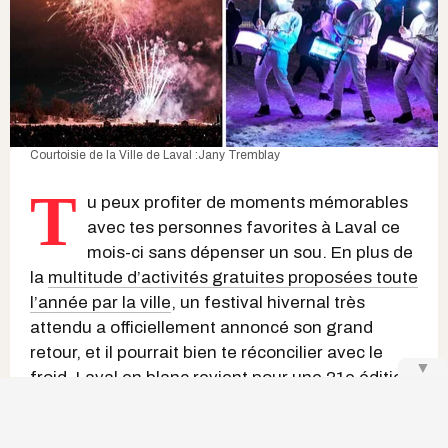
Courtoisie de la Ville de Laval :Jany Tremblay
T
u peux profiter de moments mémorables
avec tes personnes favorites à Laval ce
mois-ci sans dépenser un sou. En plus de
la
multitude d’activités gratuites proposées toute
l’année par la ville
, un festival hivernal très
attendu a officiellement annoncé son grand
retour, et il pourrait bien te réconcilier avec le
▼
froid.
Laval en blanc
revient pour une 21e édition
entièrement gratuite, du 23 au 25 janvier 2026,
avec une programmation riche répartie sur trois