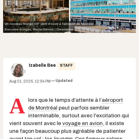
Un nouveau lounge VIP vient d'ouvrir à l'aéroport de Montréal.
Executive lounges,
Martial Genest | Dreamstime
Izabelle Bee
STAFF
Updated
Aug 01, 2025, 12:54 PM
A
lors que le temps d’attente à l’
aéroport
de Montréal
peut parfois sembler
interminable, surtout avec l'excitation qui
vient souvent avec le
voyage en avion
, il existe
une façon beaucoup plus agréable de patienter
avant ton vol : les
lounges
. Ces
fameux salons