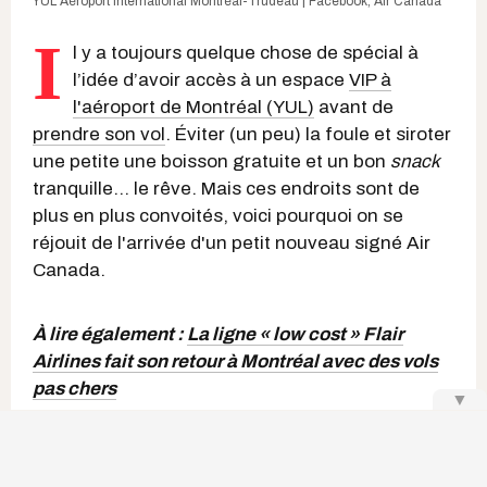
YUL Aéroport International Montréal-Trudeau | Facebook
,
Air Canada
I
l y a toujours quelque chose de spécial à
l’idée d’avoir accès à un espace
VIP à
l'aéroport de Montréal (YUL)
avant de
prendre son vol
. Éviter (un peu) la foule et siroter
une petite une boisson gratuite et un bon
snack
tranquille… le rêve. Mais ces endroits sont de
plus en plus convoités, voici pourquoi on se
réjouit de l'arrivée d'un petit nouveau signé Air
Canada.
À lire également :
La ligne « low cost » Flair
Airlines fait son retour à Montréal avec des vols
pas chers
▼
Keep Reading