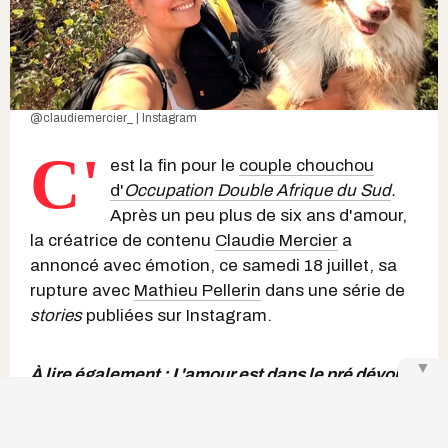
@claudiemercier_ | Instagram
C'
est la fin pour le
couple chouchou
d'
Occupation Double Afrique du Sud
.
Après un peu plus de six ans d'amour,
la créatrice de contenu
Claudie Mercier
a
annoncé avec émotion, ce samedi 18 juillet, sa
rupture avec
Mathieu Pellerin
dans une série de
stories
publiées sur Instagram.
▼
À lire également :
L'amour est dans le pré dévoile
les 9 agriculteurs potentiels de la saison 15