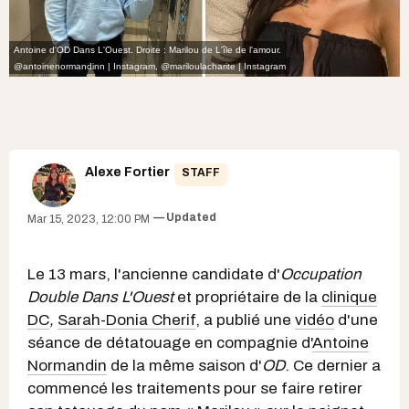
Antoine d'OD Dans L'Ouest. Droite : Marilou de L'île de l'amour.
@antoinenormandinn | Instagram
,
@mariloulacharite | Instagram
Alexe Fortier
STAFF
Updated
Mar 15, 2023, 12:00 PM
Le 13 mars, l'ancienne candidate d'
Occupation
Double Dans L'Ouest
et propriétaire de la
clinique
DC
,
Sarah-Donia Cherif
, a publié une
vidéo
d'une
séance de détatouage en compagnie d'
Antoine
Normandin
de la même saison d'
OD
. Ce dernier a
commencé les traitements pour se faire retirer