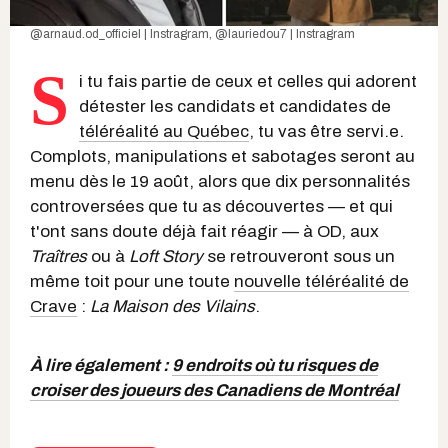
@arnaud.od_officiel | Instragra
m,
@lauriedou7 | Instragram
S
i tu fais partie de ceux et celles qui adorent
détester les candidats et candidates de
téléréalité au Québec
, tu vas être servi.e.
Complots, manipulations et sabotages seront au
menu dès le 19 août, alors que dix personnalités
controversées que tu as découvertes — et qui
t'ont sans doute déjà fait réagir — à OD, aux
Traîtres
ou à
Loft Story
se retrouveront sous un
même toit pour une toute
nouvelle téléréalité de
Crave
:
La Maison des Vilains
.
À lire également :
9 endroits où tu risques de
croiser des joueurs des Canadiens de Montréal