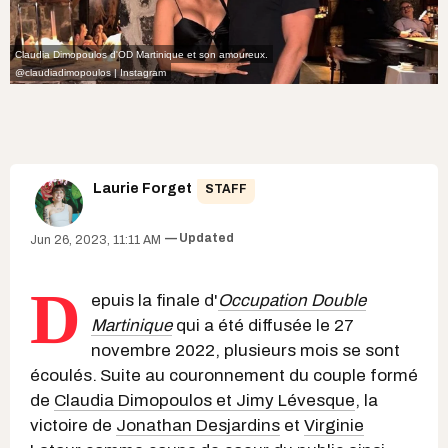
Claudia Dimopoulos d'OD Martinique et son amoureux.
@claudiadimopoulos | Instagram
Laurie Forget
STAFF
Updated
Jun 26, 2023, 11:11 AM
D
epuis la finale d'
Occupation Double
Martinique
qui a été diffusée le 27
novembre 2022, plusieurs mois se sont
écoulés.
Suite au couronnement du couple formé
de
Claudia Dimopoulos et Jimy Lévesque
, la
victoire de
Jonathan Desjardins
et
Virginie