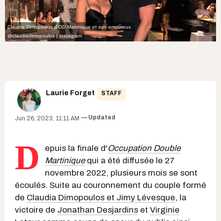
Claudia Dimopoulos d'OD Martinique et son amoureux.
@claudiadimopoulos | Instagram
Laurie Forget
STAFF
Updated
Jun 26, 2023, 11:11 AM
D
epuis la finale d'
Occupation Double
Martinique
qui a été diffusée le 27
novembre 2022, plusieurs mois se sont
écoulés.
Suite au couronnement du couple formé
de
Claudia Dimopoulos et Jimy Lévesque
, la
victoire de
Jonathan Desjardins
et
Virginie