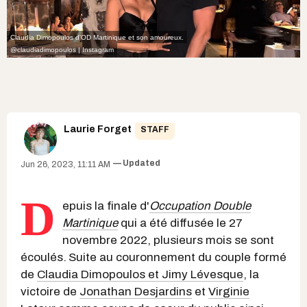
Claudia Dimopoulos d'OD Martinique et son amoureux.
@claudiadimopoulos | Instagram
Laurie Forget
STAFF
Updated
Jun 26, 2023, 11:11 AM
D
epuis la finale d'
Occupation Double
Martinique
qui a été diffusée le 27
novembre 2022, plusieurs mois se sont
écoulés.
Suite au couronnement du couple formé
de
Claudia Dimopoulos et Jimy Lévesque
, la
victoire de
Jonathan Desjardins
et
Virginie