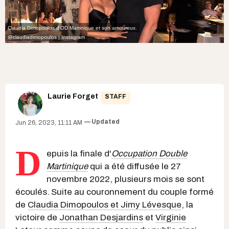
Claudia Dimopoulos d'OD Martinique et son amoureux.
@claudiadimopoulos | Instagram
Laurie Forget
STAFF
Updated
Jun 26, 2023, 11:11 AM
D
epuis la finale d'
Occupation Double
Martinique
qui a été diffusée le 27
novembre 2022, plusieurs mois se sont
écoulés.
Suite au couronnement du couple formé
de
Claudia Dimopoulos et Jimy Lévesque
, la
victoire de
Jonathan Desjardins
et
Virginie