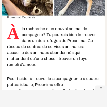
Proanima | Courtoisie
À
la recherche d'un nouvel animal de
compagnie? Tu pourrais bien le trouver
dans un des refuges de
Proanima
. Ce
réseau de centres de services animaliers
accueille des animaux abandonnés qui
n'attendent qu'une chose : trouver un foyer
rempli d'amour.
Pour t'aider à trouver le.a compagnon.e à quatre
pattes idéal.e, Proanima offre
▼
exceptionnellement les frais d'adoption dans le
cadre d'une grande campagne d'adoption qui a
présentement lieu jusqu'au dimanche 19 juillet.