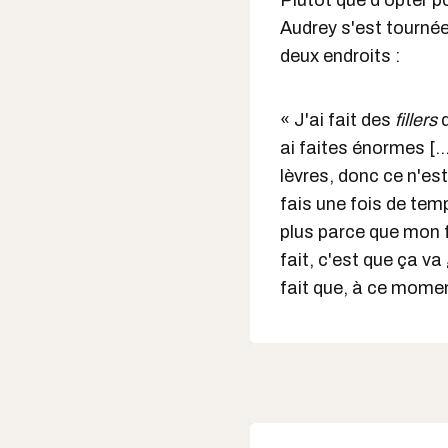
Plutôt que d'opter po
Audrey s'est tourné
deux endroits :
« J'ai fait des
fillers
d
ai faites énormes [..
lèvres, donc ce n'est
fais une fois de tem
plus parce que mon f
fait, c'est que ça v
fait que, à ce momen