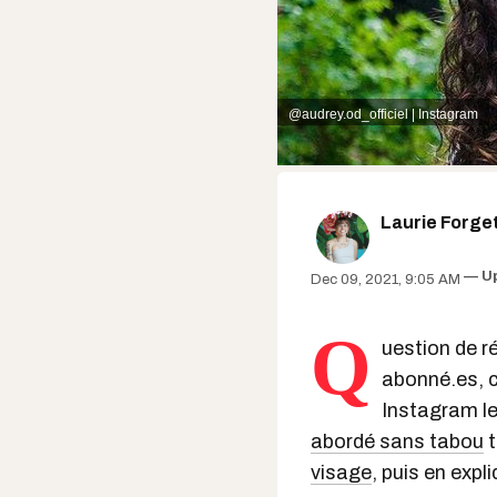
@audrey.od_officiel | Instagram
Laurie Forge
U
Dec 09, 2021, 9:05 AM
Q
uestion de r
abonné.es, c
Instagram le
abordé sans tabou
t
visage
, puis en expli