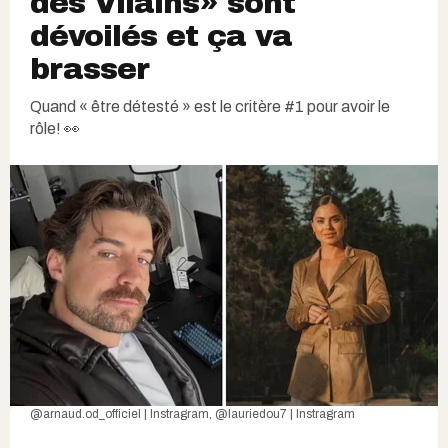
des Vilains» sont
dévoilés et ça va
brasser
Quand « être détesté » est le critère #1 pour avoir le
rôle! 👀
@arnaud.od_officiel | Instragra
m,
@lauriedou7 | Instragram