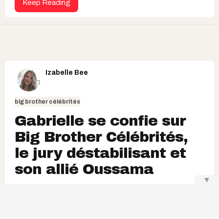
Keep Reading
Izabelle Bee
big brother célébrités
Gabrielle se confie sur
Big Brother Célébrités,
le jury déstabilisant et
son allié Oussama
▼
En gardant Citron pour le challenge final, Oussama
aurait grandement pu nuire à Gabrielle. 👀✨