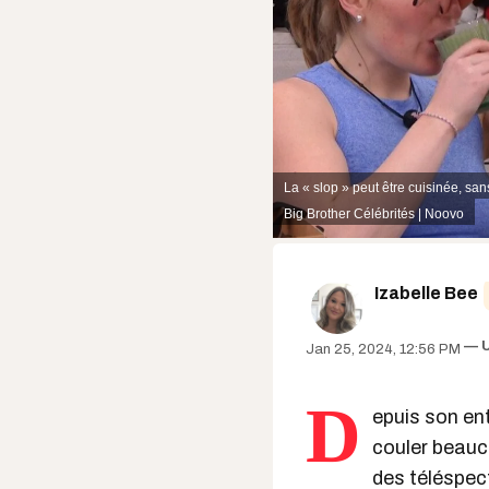
La « slop » peut être cuisinée, sans
Big Brother Célébrités | Noovo
Izabelle Bee
Jan 25, 2024, 12:56 PM
D
epuis son en
couler beauc
des téléspect