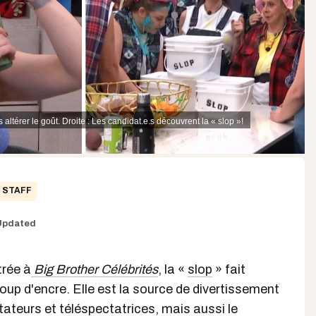
 altérer le goût. Droite : Les candidat.e.s découvrent la « slop »!
STAFF
Updated
trée à
Big Brother Célébrités
, la «
slop
»
fait
oup d'encre. Elle est la source de divertissement
ateurs et téléspectatrices, mais aussi le