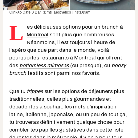
Ginkgo Café & Bar
,
@mtl_aesthetics | Instagram
L
es délicieuses options pour un
brunch à
Montréal
sont plus que nombreuses.
Néanmoins, il est toujours l'heure de
l'apéro quelque part dans le monde, voilà
pourquoi les
restaurants à Montréal
qui offrent
des
bottomless mimosas
(ou presque), ou
boozy
brunch
festifs sont parmi nos favoris.
Que tu
trippes
sur les options de déjeuners plus
traditionnelles, celles plus gourmandes et
décadentes à souhait, les mets d'inspiration
latine, italienne, japonaise, ou un peu de tout ça,
tu trouveras définitivement quelque chose pour
combler tes papilles gustatives dans cette liste
de restos dans la métropole. Il y en a pour tous