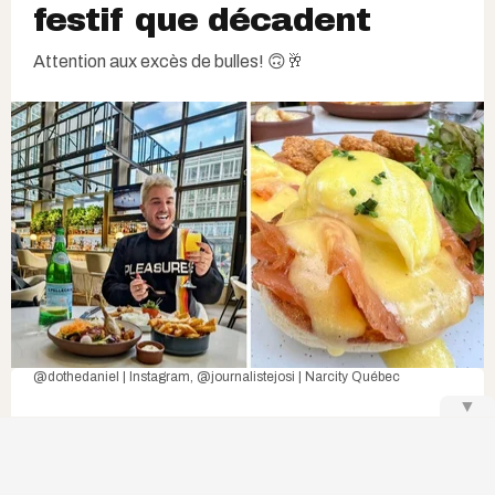
festif que décadent
Attention aux excès de bulles! 🙃🥂
@
dothedaniel | Instagram
,
@journalistejosi | Narcity Québec
▼
L
es
boozy brunchs
ont la cote à Montréal
et le retour d'une formule
mimosas à
volonté
autour d'un repas copieux et