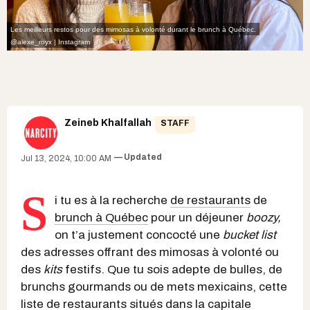
Les meilleurs restos pour des mimosas à volonté durant le brunch à Québec.
@alexe_royx | Instagram
Zeineb Khalfallah
STAFF
Updated
Jul 13, 2024, 10:00 AM
S
i tu es à la recherche
de restaurants
de
brunch à Québec
pour un déjeuner
boozy,
on t’a justement concocté une
bucket list
des adresses offrant des mimosas à volonté ou
des
kits
festifs. Que tu sois adepte de bulles, de
brunchs gourmands ou de mets mexicains, cette
liste de restaurants situés dans
la capitale