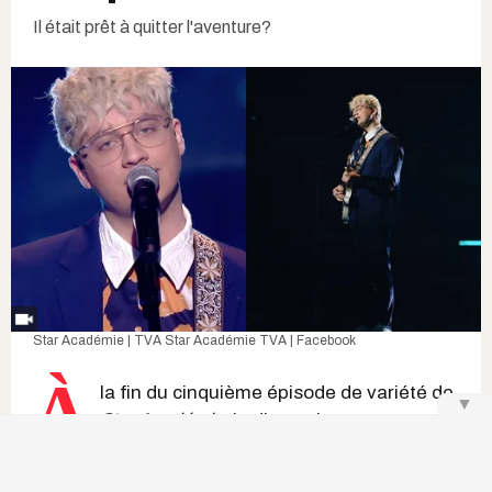
Il était prêt à quitter l'aventure?
Star Académie | TVA
Star Académie TVA | Facebook
À
la fin du cinquième épisode de variété de
▼
Star Académie
, le dimanche 14 mars,
l'aventure
a pris fin pour le candidat
Matt
Moln
après une interprétation enlevante de sa