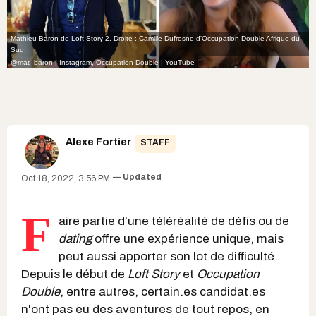
Mathieu Baron de Loft Story 2. Droite : Camille Dufresne d'Occupation Double Afrique du
Sud.
@mat_baron | Instagram
,
Occupation Double | YouTube
Alexe Fortier
STAFF
Updated
Oct 18, 2022, 3:56 PM
F
aire partie d’une téléréalité de défis ou de
dating
offre une expérience unique, mais
peut aussi apporter son lot de difficulté.
Depuis le début de
Loft Story
et
Occupation
Double
, entre autres, certain.es candidat.es
n'ont
pas eu des aventures de tout repos
, en