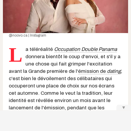
@noovo.ca | Instagram
L
a téléréalité
Occupation Double Panama
donnera bientôt le coup d'envoi, et s'il y a
une chose qui fait grimper l'excitation
avant la Grande première de l'
émission de
dating
,
c'est bien le dévoilement des célibataires qui
occuperont une place de choix sur nos écrans
cet automne. Comme le veut la tradition, leur
identité est révélée environ un mois avant le
lancement de l'émission, pendant que les
▼
candidats et candidates s'envolent déjà vers
cette aventure, filmée plusieurs semaines avant
sa diffusion.