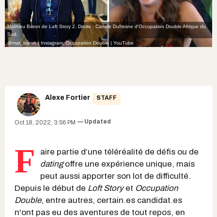
Mathieu Baron de Loft Story 2. Droite : Camille Dufresne d'Occupation Double Afrique du
Sud.
@mat_baron | Instagram
,
Occupation Double | YouTube
Alexe Fortier
STAFF
Updated
Oct 18, 2022, 3:56 PM
F
aire partie d’une téléréalité de défis ou de
dating
offre une expérience unique, mais
peut aussi apporter son lot de difficulté.
Depuis le début de
Loft Story
et
Occupation
Double
, entre autres, certain.es candidat.es
n'ont
pas eu des aventures de tout repos
, en