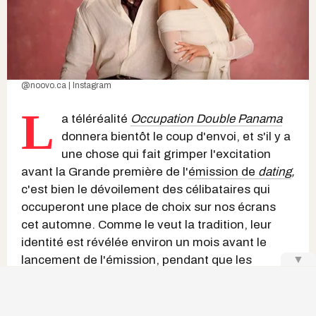
@noovo.ca | Instagram
L
a téléréalité
Occupation Double Panama
donnera bientôt le coup d'envoi, et s'il y a
une chose qui fait grimper l'excitation
avant la Grande première de l'
émission de
dating
,
c'est bien le dévoilement des célibataires qui
occuperont une place de choix sur nos écrans
cet automne. Comme le veut la tradition, leur
identité est révélée environ un mois avant le
lancement de l'émission, pendant que les
▼
candidats et candidates s'envolent déjà vers
cette aventure, filmée plusieurs semaines avant
sa diffusion.