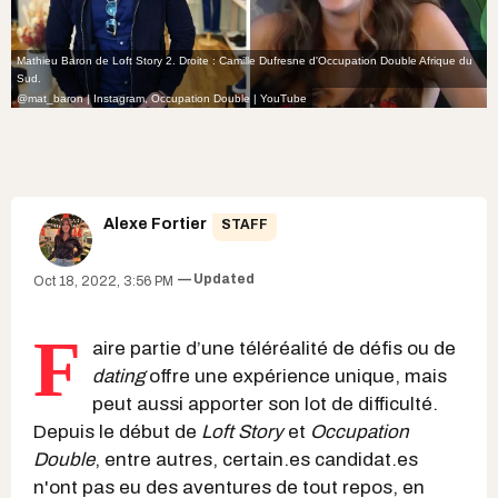
Mathieu Baron de Loft Story 2. Droite : Camille Dufresne d'Occupation Double Afrique du
Sud.
@mat_baron | Instagram
,
Occupation Double | YouTube
Alexe Fortier
STAFF
Updated
Oct 18, 2022, 3:56 PM
F
aire partie d’une téléréalité de défis ou de
dating
offre une expérience unique, mais
peut aussi apporter son lot de difficulté.
Depuis le début de
Loft Story
et
Occupation
Double
, entre autres, certain.es candidat.es
n'ont
pas eu des aventures de tout repos
, en