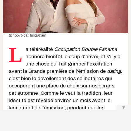
@noovo.ca | Instagram
L
a téléréalité
Occupation Double Panama
donnera bientôt le coup d'envoi, et s'il y a
une chose qui fait grimper l'excitation
avant la Grande première de l'
émission de
dating
,
c'est bien le dévoilement des célibataires qui
occuperont une place de choix sur nos écrans
cet automne. Comme le veut la tradition, leur
identité est révélée environ un mois avant le
lancement de l'émission, pendant que les
▼
candidats et candidates s'envolent déjà vers
cette aventure, filmée plusieurs semaines avant
sa diffusion.