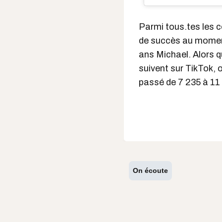
Parmi tous.tes les cé
de succès au moment
ans Michael.
Alors q
suivent
sur TikTok, 
passé de 7 235 à 11
On écoute