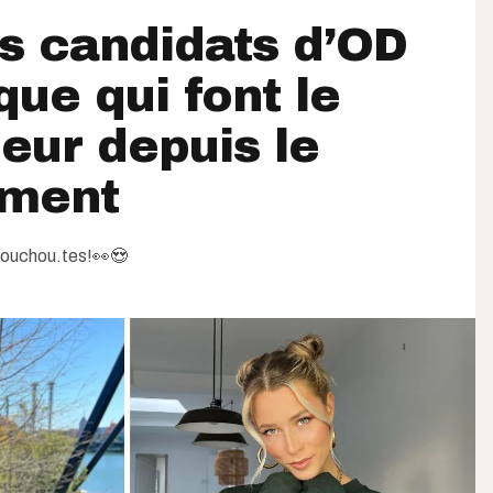
es candidats d’OD
que qui font le
reur depuis le
ement
houchou.tes!👀😍