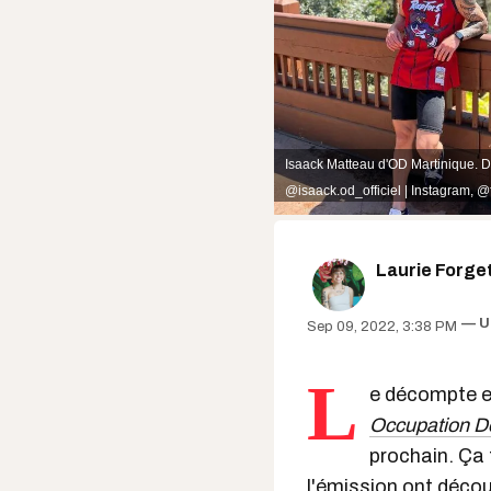
Isaack Matteau d'OD Martinique. Dr
@isaack.od_officiel | Instagram
,
@f
Laurie Forge
U
Sep 09, 2022, 3:38 PM
L
e décompte es
Occupation D
prochain. Ça 
l'émission ont décou