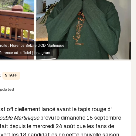
oite : Florence Belzile d'OD Martinique.
lorence.od_officiel | Instagram
t
STAFF
pdated
t officiellement lancé avant le tapis rouge d'
ouble Martinique
prévu le dimanche 18 septembre
fait depuis le mercredi 24 août que les fans de
vert les 18
candidat.es
de cette nouvelle saison