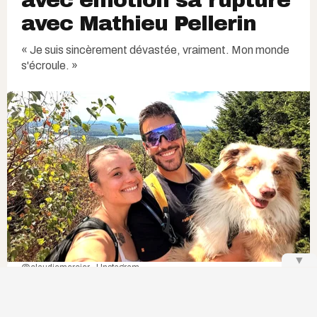
avec émotion sa rupture
avec Mathieu Pellerin
« Je suis sincèrement dévastée, vraiment. Mon monde
s'écroule. »
▼
@claudiemercier_ | Instagram
C'
est la fin pour le
couple chouchou