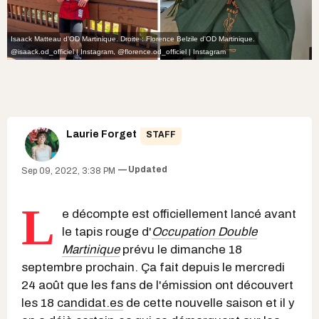
Isaack Matteau d'OD Martinique. Droite : Florence Belzile d'OD Martinique.
@isaack.od_officiel | Instagram
,
@florence.od_officiel | Instagram
Laurie Forget
STAFF
Updated
Sep 09, 2022, 3:38 PM
L
e décompte est officiellement lancé avant
le tapis rouge d'
Occupation Double
Martinique
prévu le dimanche 18
septembre prochain. Ça fait depuis le mercredi
24 août que les fans de l'émission ont découvert
les 18
candidat.es
de cette nouvelle saison et il y