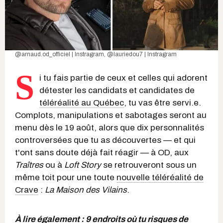
@arnaud.od_officiel | Instragra
m,
@lauriedou7 | Instragram
S
i tu fais partie de ceux et celles qui adorent
détester les candidats et candidates de
téléréalité au Québec
, tu vas être servi.e.
Complots, manipulations et sabotages seront au
menu dès le 19 août, alors que dix personnalités
controversées que tu as découvertes — et qui
t'ont sans doute déjà fait réagir — à OD, aux
Traîtres
ou à
Loft Story
se retrouveront sous un
même toit pour une toute
nouvelle téléréalité de
Crave
:
La Maison des Vilains
.
À lire également :
9 endroits où tu risques de