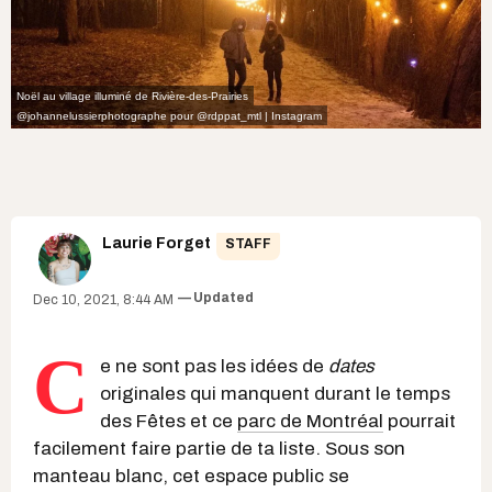
Noël au village illuminé de Rivière-des-Prairies
@johannelussierphotographe
pour
@rdppat_mtl | Instagram
Laurie Forget
STAFF
Updated
Dec 10, 2021, 8:44 AM
C
e ne sont pas les idées de
dates
originales qui manquent durant le temps
des Fêtes et ce
parc de Montréal
pourrait
facilement faire partie de ta liste. Sous son
manteau blanc, cet espace public se