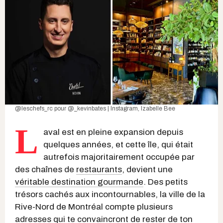
@leschefs_rc
pour
@_kevinbates | Instagram
, Izabelle Bee
L
aval est en pleine expansion depuis
quelques années, et cette île, qui était
autrefois majoritairement occupée par
des chaînes de
restaurants
, devient une
véritable destination gourmande
. Des petits
trésors cachés aux incontournables, la ville de la
Rive-Nord de Montréal compte plusieurs
adresses qui te convaincront de rester de ton