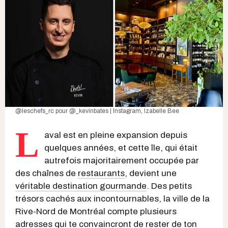
@leschefs_rc
pour
@_kevinbates | Instagram
, Izabelle Bee
L
aval est en pleine expansion depuis
quelques années, et cette île, qui était
autrefois majoritairement occupée par
des chaînes de
restaurants
, devient une
véritable destination gourmande
. Des petits
trésors cachés aux incontournables, la ville de la
Rive-Nord de Montréal compte plusieurs
adresses qui te convaincront de rester de ton