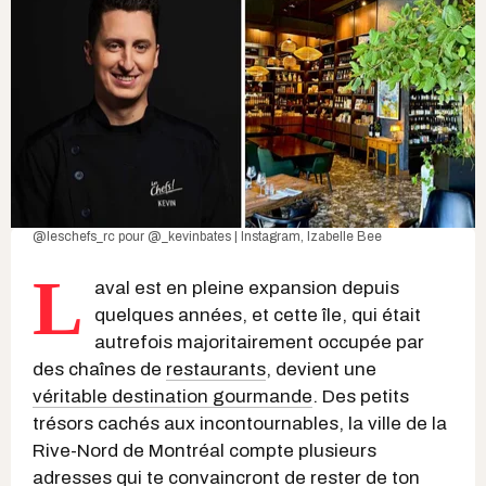
@leschefs_rc
pour
@_kevinbates | Instagram
, Izabelle Bee
L
aval est en pleine expansion depuis
quelques années, et cette île, qui était
autrefois majoritairement occupée par
des chaînes de
restaurants
, devient une
véritable destination gourmande
. Des petits
trésors cachés aux incontournables, la ville de la
Rive-Nord de Montréal compte plusieurs
adresses qui te convaincront de rester de ton