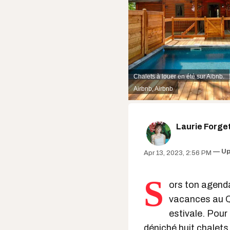
Chalets à louer en été sur Aibnb.
Airbnb
, Airbnb
Laurie Forge
Up
Apr 13, 2023, 2:56 PM
S
ors ton agenda
vacances au Qu
estivale. Pour
déniché huit
chalets