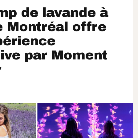
mp de lavande à
 Montréal offre
périence
ive par Moment
y