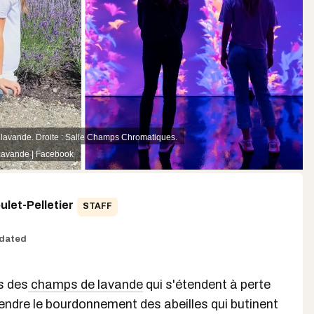
lavande. Droite : Salle Champs Chromatiques.
Lavande | Facebook
let-Pelletier
STAFF
dated
s des
champs de lavande
qui s'étendent à perte
endre le bourdonnement des abeilles qui butinent