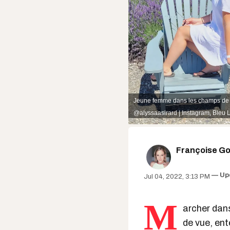
Jeune femme dans les champs de 
@alyssaasirard | Instagram
,
Bleu 
Françoise Gou
Up
Jul 04, 2022, 3:13 PM
M
archer dan
de vue, ent