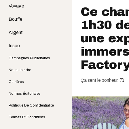
Voyage
Ce cha
Bouffe
1h30 de
Argent
une ex
Inspo
immers
Campagnes Publicitaires
Factor
Nous Joindre
Ça sent le bonheur. 🥰
Carrières
Normes Éditoriales
Politique De Confidentialité
Termes Et Conditions