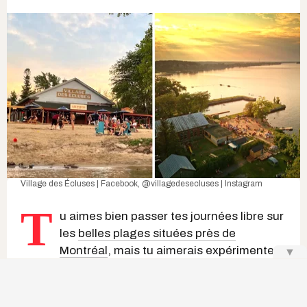
Village des Écluses | Facebook
,
@villagedesecluses | Instagram
T
u aimes bien passer tes journées libre sur
les
belles plages situées près de
Montréal
, mais tu aimerais expérimenter
▼
quelque chose de nouveau? Sache qu'à environ
45 minutes de la métropole, un
resort
offrant bar,
terrasse, restaurant, sable et
activités nautiques