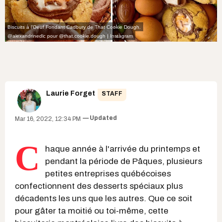
Biscuits à l’Oeuf Fondant Cadbury de That Cookie Dough.
@alexandrinedlc
pour
@that.cookie.dough | Instagram
Laurie Forget
STAFF
Updated
Mar 16, 2022, 12:34 PM
C
haque année à l'arrivée du printemps et
pendant la période de Pâques, plusieurs
petites entreprises québécoises
confectionnent des desserts spéciaux plus
décadents les uns que les autres. Que ce soit
pour gâter ta moitié ou toi-même, cette