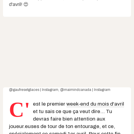
d'avril! 😍
@gaufresetglaces | Instagram
,
@maimindcanada | Instagram
C'
est le premier
week-end du mois d'avril
et tu sais ce que ça veut dire… Tu
devras faire bien attention aux
joueur.euses de tour de ton entourage, et ce,
spécialement ce samedi 1er avril. Pour cette fin