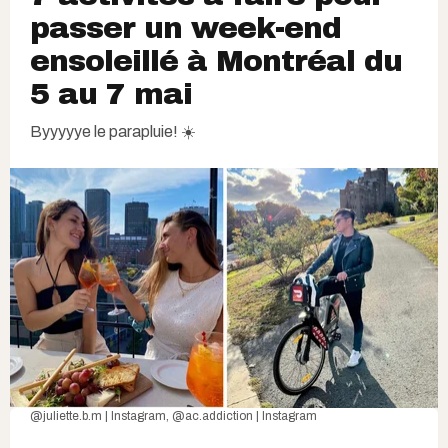
passer un week-end
ensoleillé à Montréal du
5 au 7 mai
Byyyyye le parapluie! ☀️
@juliette.b.m | Instagram
,
@ac.addiction | Instagram