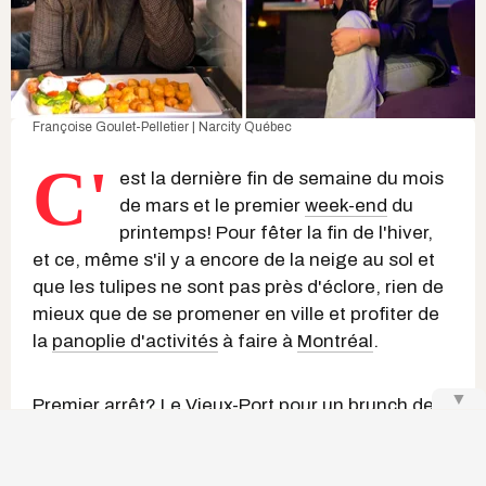
Françoise Goulet-Pelletier | Narcity Québec
C'
est la dernière fin de semaine du mois
de mars et le premier
week-end
du
printemps! Pour fêter la fin de l'hiver,
et ce, même s'il y a encore de la neige au sol et
que les tulipes ne sont pas près d'éclore, rien de
mieux que de se promener en ville et profiter de
la
panoplie d'activités
à faire à
Montréal
.
▼
Premier arrêt? Le Vieux-Port pour un
brunch des
plus gourmands à petit prix
. Deuxième stop? Un
bazar
vintage
dans Rosemont pour faire le plein