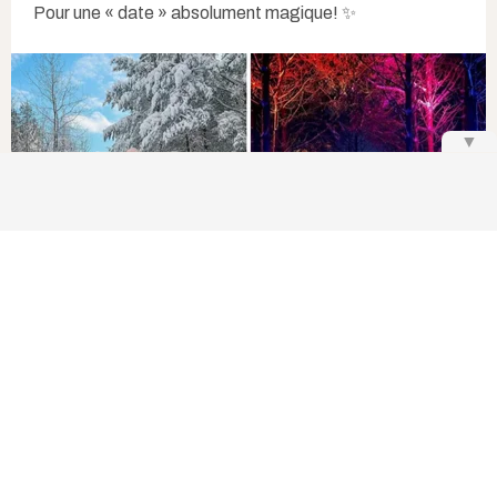
Pour une « date » absolument magique! ✨
▼
@agathe_snlt | Instagram
,
@catherock | Instagram
Que tu fasses partie des personnes qui adorent
l'arrivée de l'hiver ou non, il est impossible de
nier la magie des paysages québécois, où la
neige recouvre tout d'un manteau blanc
étincelant. Rien de mieux pour braver le froid