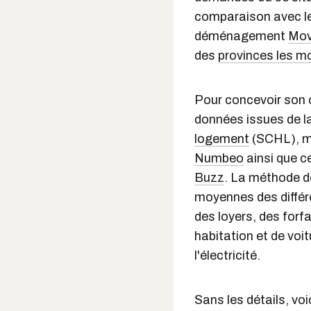
comparaison avec le
déménagement
Mov
des
provinces les m
Pour concevoir son c
données issues de l
logement
(SCHL), ma
Numbeo
ainsi que ce
Buzz
. La méthode d
moyennes des différe
des loyers, des forf
habitation et de voitu
l'électricité.
Sans les détails, voi