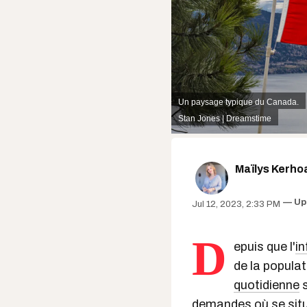
Un paysage typique du Canada.
Stan Jones | Dreamstime
Maïlys Kerho
Up
Jul 12, 2023, 2:33 PM
D
epuis que l'
in
de la popula
quotidienne
s
demandes où se situ