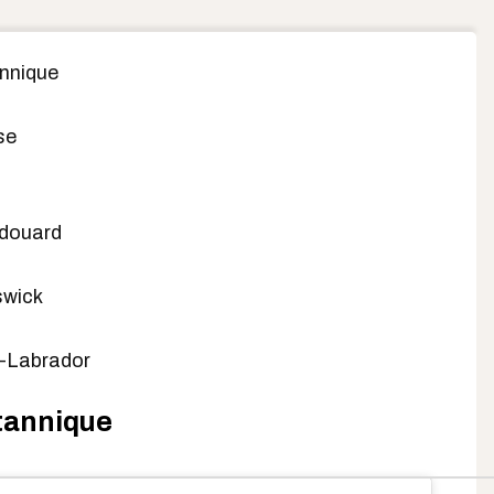
nnique
se
Édouard
wick
-Labrador
tannique