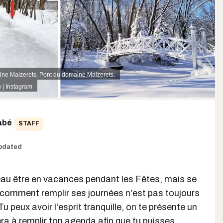
ine Maizerets. Pont du domaine Maizerets.
 | Instagram
abé
STAFF
pdated
eau être en vacances pendant les Fêtes, mais se
omment remplir ses journées n'est pas toujours
u peux avoir l'esprit tranquille, on te présente un
era à remplir ton agenda afin que tu puisses