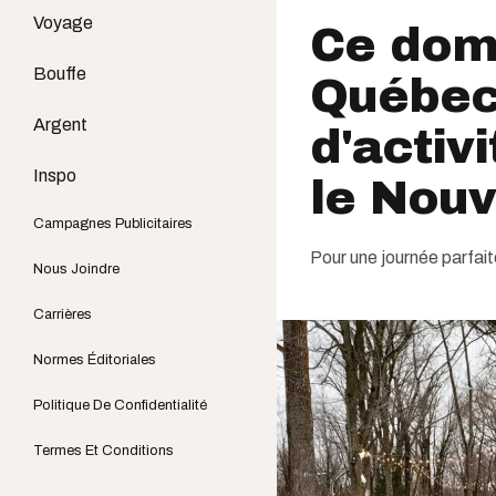
Voyage
Ce dom
Bouffe
Québec 
Argent
d'activi
Inspo
le Nouv
Campagnes Publicitaires
Pour une journée parfai
Nous Joindre
Carrières
Normes Éditoriales
Politique De Confidentialité
Termes Et Conditions