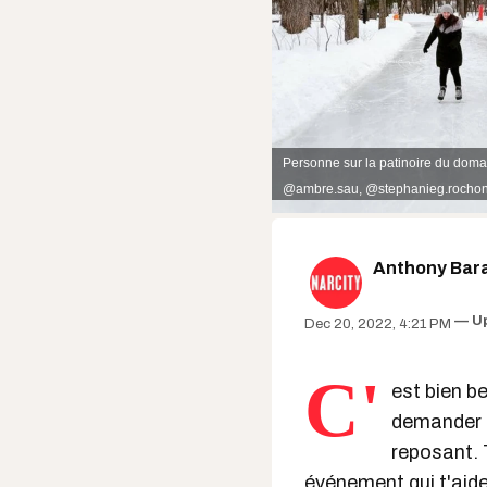
Personne sur la patinoire du doma
@ambre.sau
,
@stephanieg.rochon
Anthony Bar
U
Dec 20, 2022, 4:21 PM
C'
est bien b
demander c
reposant. T
événement
qui t'aid